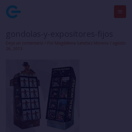
Ir
Men
al
contenido
princ
gondolas-y-expositores-fijos
Deja un comentario
/ Por
Magdalena Sanchez Moreno
/
agosto
26, 2013