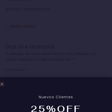
góndolas y expositores fijos
←
Medios anterior
Deja una respuesta
Tu dirección de correo electrónico no será publicada.
Los
campos obligatorios están marcados con
*
Comentario
*
Nuevos Clientes
25%OFF