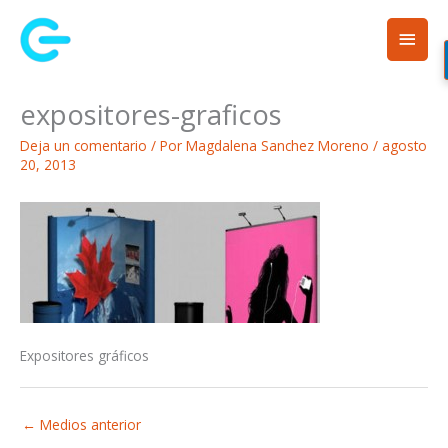
Ir
Men
al
contenido
princ
expositores-graficos
Deja un comentario
/ Por
Magdalena Sanchez Moreno
/
agosto
20, 2013
Expositores gráficos
←
Medios anterior