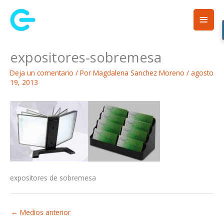
Ir
Men
al
contenido
princ
expositores-sobremesa
Deja un comentario
/ Por
Magdalena Sanchez Moreno
/
agosto
19, 2013
expositores de sobremesa
←
Medios anterior