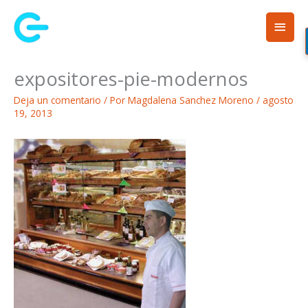
Ir
Men
al
contenido
princ
expositores-pie-modernos
Deja un comentario
/ Por
Magdalena Sanchez Moreno
/
agosto
19, 2013