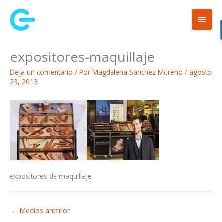
Ir
Men
al
contenido
princ
expositores-maquillaje
Deja un comentario
/ Por
Magdalena Sanchez Moreno
/
agosto
23, 2013
expositores de maquillaje
←
Medios anterior