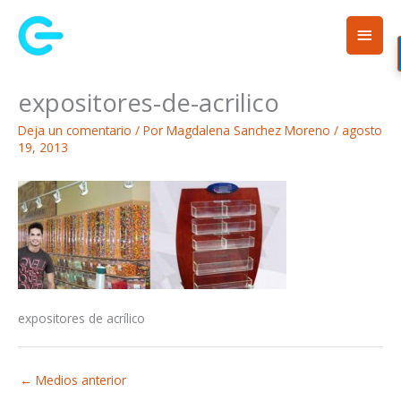
Ir
Men
al
contenido
princ
expositores-de-acrilico
Deja un comentario
/ Por
Magdalena Sanchez Moreno
/
agosto
19, 2013
expositores de acrílico
←
Medios anterior