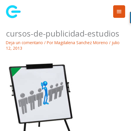
Ir
Men
al
contenido
princ
cursos-de-publicidad-estudios
Deja un comentario
/ Por
Magdalena Sanchez Moreno
/
julio
12, 2013