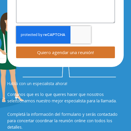
Quiero agendar una reunión!
Hablá con un especialista ahora!
Contanos que es lo que queres hacer que nosotros
seleccionamos nuestro mejor especialista para la llamada.
Completá la información del formulario y serás contactado
para concertar coordinar la reunión online con todos los
detalles.