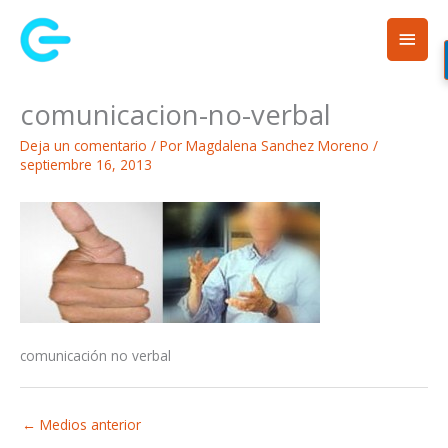
Ir
Men
al
contenido
princ
comunicacion-no-verbal
Deja un comentario
/ Por
Magdalena Sanchez Moreno
/
septiembre 16, 2013
comunicación no verbal
←
Medios anterior