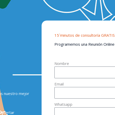
15´minutos de consultoría GRATIS
Programemos una Reunión Online
Nombre
Email
os nuestro mejor
Whatsapp
oncertar