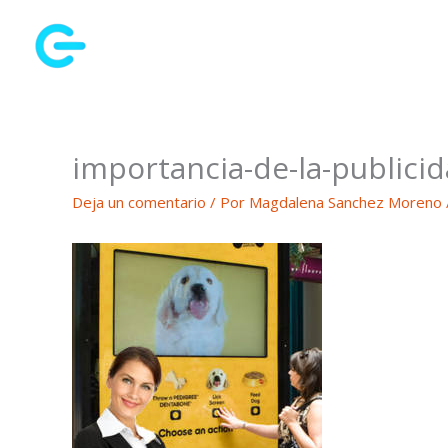
Ir
al
contenido
importancia-de-la-publici
Deja un comentario
/ Por
Magdalena Sanchez Moreno