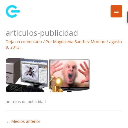
Ir
Men
al
contenido
princ
articulos-publicidad
Deja un comentario
/ Por
Magdalena Sanchez Moreno
/
agosto
8, 2013
artículos de publicidad
←
Medios anterior