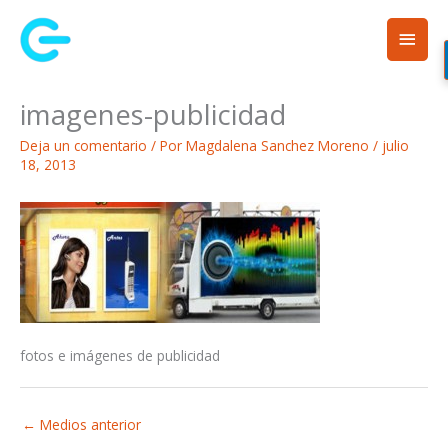
Ir
Men
al
contenido
princ
imagenes-publicidad
Deja un comentario
/ Por
Magdalena Sanchez Moreno
/
julio
18, 2013
fotos e imágenes de publicidad
←
Medios anterior