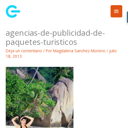
Ir
Men
al
contenido
princ
agencias-de-publicidad-de-
paquetes-turisticos
Deja un comentario
/ Por
Magdalena Sanchez Moreno
/
julio
18, 2013