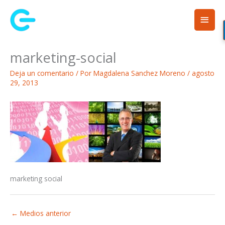
Ir
Men
al
contenido
princ
marketing-social
Deja un comentario
/ Por
Magdalena Sanchez Moreno
/
agosto
29, 2013
marketing social
←
Medios anterior