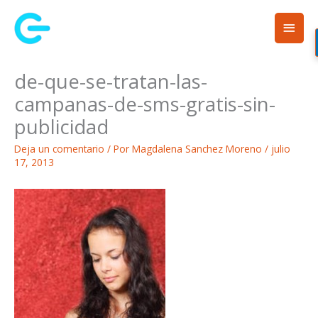
Ir
Men
al
contenido
princ
de-que-se-tratan-las-
campanas-de-sms-gratis-sin-
publicidad
Deja un comentario
/ Por
Magdalena Sanchez Moreno
/
julio
17, 2013